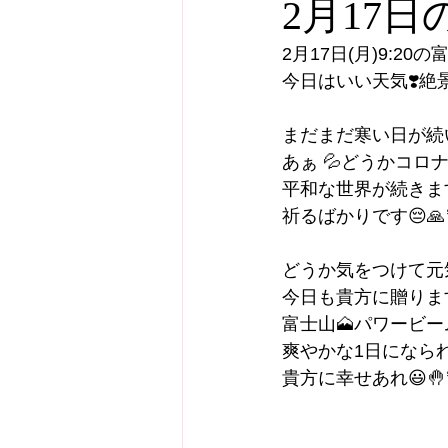
2月17
2月17日(月)9:20
今日はいい天気❣️絶景
まだまだ寒い日が続
あぁ 💦どうかコロ
平和な世界が続きま
祈るばかりです😔🙏
どうか気をつけて元
今日も貴方に贈ります
富士山🗻パワービーム
爽やかな1日になられ
貴方に幸せあれ😃🤚