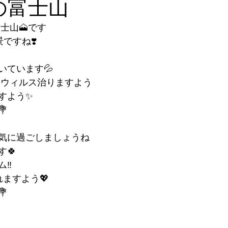
日の富士山
の富士山🗻です
ですね❣️
いています💦
ナウィルス治りますよう
すよう✨
💐
気に過ごしましょうね
🍀
‼️
ますよう💖
💐