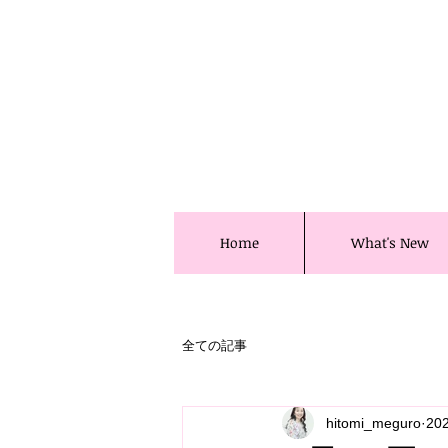
Home
What's New
全ての記事
hitomi_meguro
20