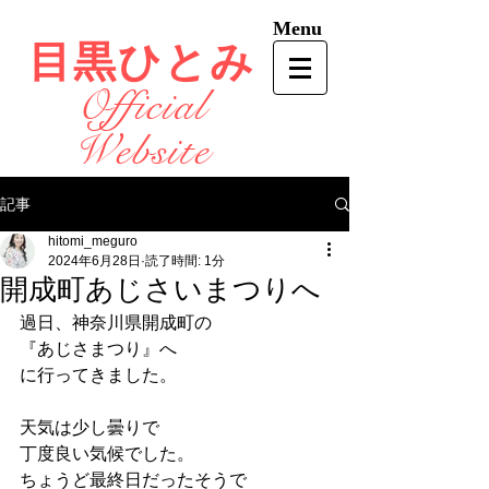
Menu
目黒ひとみ
Official
Website
記事
hitomi_meguro
2024年6月28日
読了時間: 1分
開成町あじさいまつりへ
過日、神奈川県開成町の
『あじさまつり』へ
に行ってきました。
天気は少し曇りで
丁度良い気候でした。
ちょうど最終日だったそうで