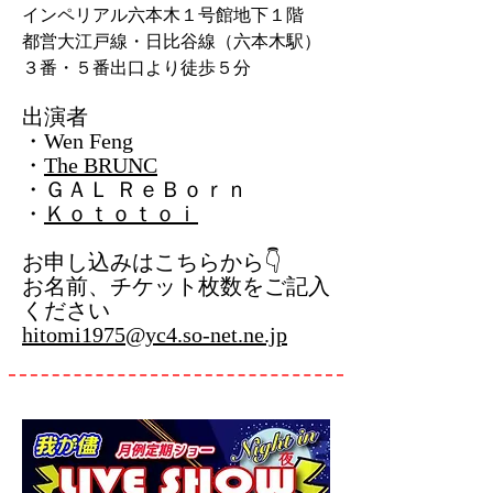
インペリアル六本木１号館地下１階
都営大江戸線・日比谷線（六本木駅）
３番・５番出口より徒歩５分
出演者
・Wen Feng
・
The BRUNC
・ＧＡＬ ＲｅＢｏｒｎ
・
Ｋｏｔｏｔｏｉ
お申し込み
はこちらから👇
お名前、チケット枚数をご記入
ください
hitomi1975@yc4.so-net.ne.jp