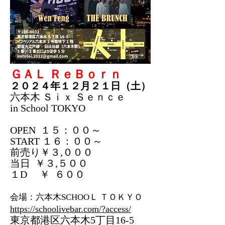
ＧＡＬ ＲｅＢｏｒｎ
２０２４年１２月２１日（土）
六本木 Ｓｉｘ Ｓｅｎｃｅ
in School TOKYO
OPEN １５：００～
START １６：００～
前売り￥３,０００
当日 ￥３,５００
１D ￥ ６００
会場：六本木SCHOOＬ ＴＯＫＹＯ
https://schoolivebar.com/?access/
東京都港区六本木5丁目16‐5