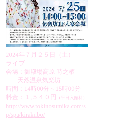
2024年７月２５日（土）
ライブ
会場：御殿場高原 時之栖
天然温泉気楽坊
時間：14時00分～15時00分
料金：１,５４０円
（平日入館料）
http://www.tokinosumika.com/s
p/spa/kirakubo/