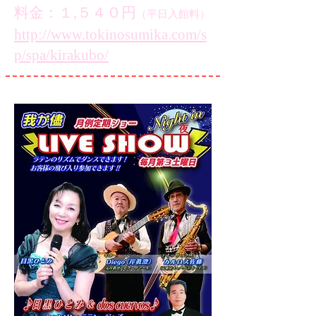
料金：１,５４０円
（平日入館料）
http://www.tokinosumika.com/s
p/spa/kirakubo/