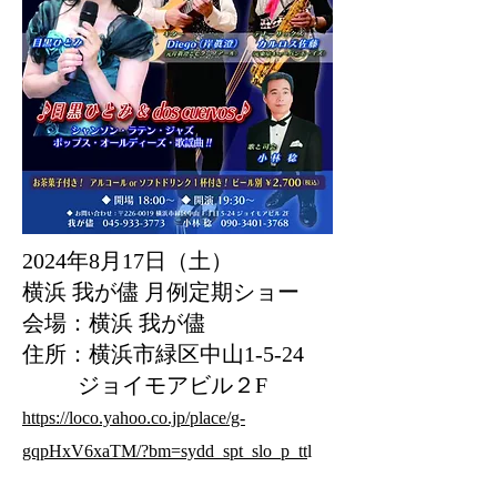
2024年8月17日（土）
横浜 我が儘 月例定期ショー
会場：横浜 我が儘
住所：横浜市緑区中山1-5-24
ジョイモアビル２F
https://loco.yahoo.co.jp/place/g-
gqpHxV6xaTM/?bm=sydd_spt_slo_p_tt
l