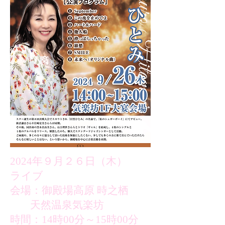
2024年９月２６日（木）
ライブ
会場：御殿場高原 時之栖
天然温泉気楽坊
時間：14時00分～15時00分