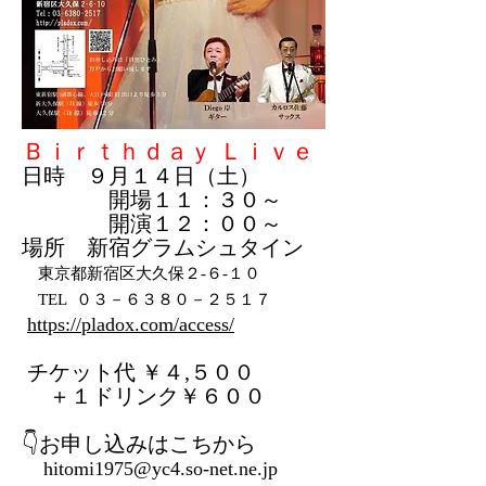
Ｂｉｒｔｈｄａｙ Ｌｉｖｅ
日時 ９月１４日（土）
開場１１：３０～
開演１２：００～
場所 新宿グラムシュタイン
東京都新宿区大久保２-６-１０
TEL ０３－６３８０－２５１７
https://pladox.com/access/
チケット代 ￥４,５００
＋１ドリンク￥６００
👇お申し込みはこちから
hitomi1975@yc4.so-net.ne.jp