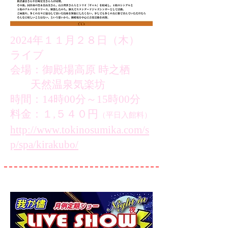
2024年１１月２８日（木）
ライブ
会場：御殿場高原 時之栖
天然温泉気楽坊
時間：14時00分～15時00分
料金：１,５４０円
（平日入館料）
http://www.tokinosumika.com/s
p/spa/kirakubo/