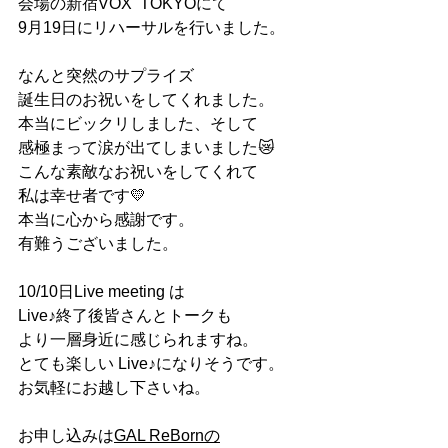
会場の新宿VOX  TOKYOにて
9月19日にリハーサルを行いました。
なんと突然のサプライズ
誕生日のお祝いをしてくれました。
本当にビックリしました、そして
感極まって涙が出てしまいました😿
こんな素敵なお祝いをしてくれて
私は幸せ者です💛
本当に心から感謝です。
有難うございました。
10/10日Live meeting は
Live♪終了後皆さんとトークも
より一層身近に感じられますね。
とても楽しい Live♪になりそうです。
お気軽にお越し下さいね。
お申し込みは
GAL ReBornの