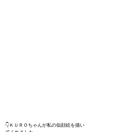
👇ＫＵＲＯちゃんが私の似顔絵を描い