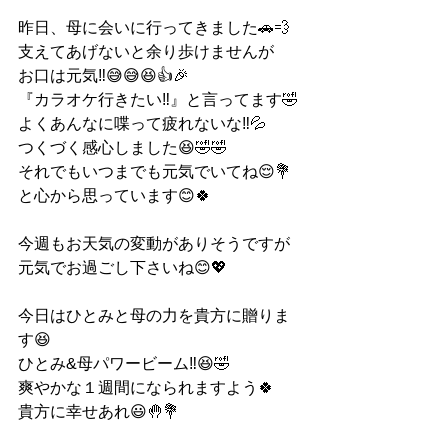
昨日、母に会いに行ってきました🚗💨
支えてあげないと余り歩けませんが
お口は元気‼️😅😅😆👍🎉
『カラオケ行きたい‼️』と言ってます🤣
よくあんなに喋って疲れないな‼️💦
つくづく感心しました😆🤣🤣
それでもいつまでも元気でいてね😌💐
と心から思っています😊🍀
今週もお天気の変動がありそうですが
元気でお過ごし下さいね😊💖
今日はひとみと母の力を貴方に贈りま
す😆
ひとみ&母パワービーム‼️😆🤣
爽やかな１週間になられますよう🍀
貴方に幸せあれ😃🤚💐