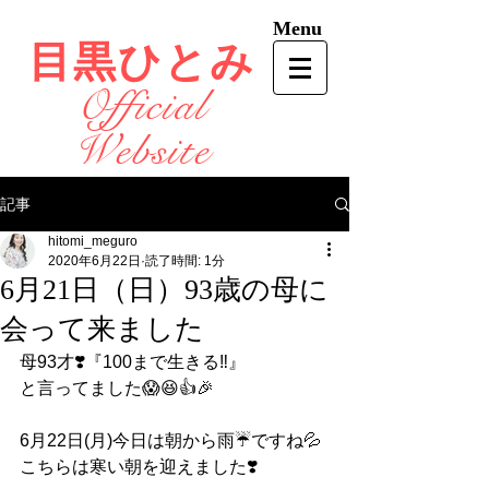
Menu
目黒ひとみ
Official
Website
記事
hitomi_meguro
2020年6月22日
読了時間: 1分
6月21日（日）93歳の母に
会って来ました
母93才❣️『100まで生きる‼️』
と言ってました😱😆👍🎉
6月22日(月)今日は朝から雨☔️ですね💦
こちらは寒い朝を迎えました❣️