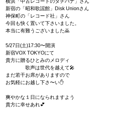
横浜「中古レコードのタチバナ」さん
新宿の「昭和歌謡館」Disk Unionさん
神保町の「レコード社」さん
今回も快く置いて下さいました。
本当に有難うございました🙇
5/27日(土)17:30〜開演
新宿VOX TOKYOにて
貴方に贈るひとみのメロディ
　　　　歌声は世代を越えて🎤
まだ若干お席がありますので
お気軽にお越し下さ〜い✋
爽やかな１日になられますよう
貴方に幸せあれ💕