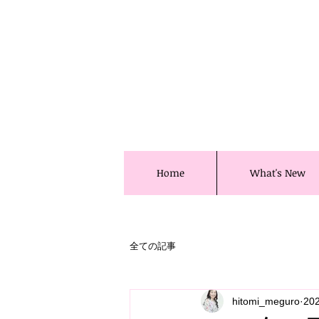
Home
What's New
全ての記事
hitomi_meguro
20