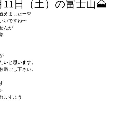
9月11日（土）の富士山🗻
観えましたー💛
いいですね〜
せんが
象
が
たいと思います。
お過ごし下さい。
す
✨
れますよう