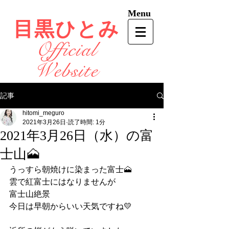
Menu
目黒ひとみ
Official
Website
記事
hitomi_meguro
2021年3月26日
読了時間: 1分
2021年3月26日（水）の富
士山🗻
うっすら朝焼けに染まった富士🗻
雲で紅富士にはなりませんが
富士山絶景
今日は早朝からいい天気ですね💛