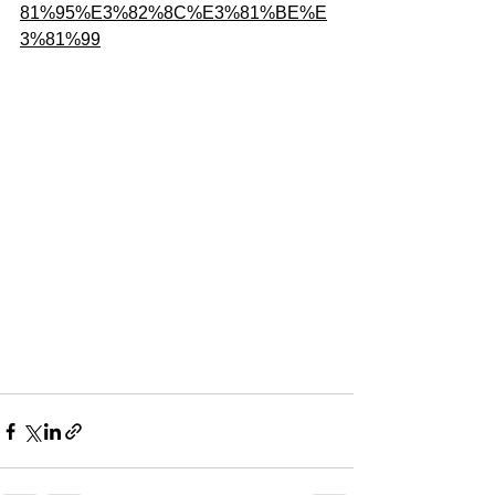
81%95%E3%82%8C%E3%81%BE%E
3%81%99