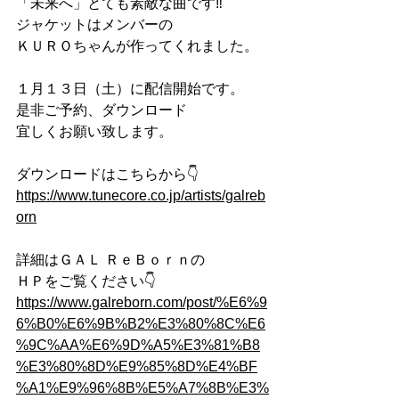
「未来へ」とても素敵な曲です‼
ジャケットはメンバーの
ＫＵＲＯちゃんが作ってくれました。
１月１３日（土）に配信開始です。
是非ご予約、ダウンロード
宜しくお願い致します。
ダウンロードはこちらから👇
https://www.tunecore.co.jp/artists/galreb
orn
詳細はＧＡＬ ＲｅＢｏｒｎの
ＨＰをご覧ください👇
https://www.galreborn.com/post/%E6%9
6%B0%E6%9B%B2%E3%80%8C%E6
%9C%AA%E6%9D%A5%E3%81%B8
%E3%80%8D%E9%85%8D%E4%BF
%A1%E9%96%8B%E5%A7%8B%E3%