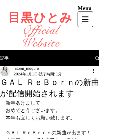
Menu
目黒ひとみ
Official
Website
記事
hitomi_meguro
2024年1月1日
読了時間: 1分
ＧＡＬ ＲｅＢｏｒｎの新曲
が配信開始されます
新年あけまして
おめでとうございます。
本年も宜しくお願い致します。
ＧＡＬ ＲｅＢｏｒｎの新曲が出ます！