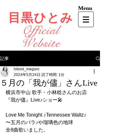
Menu
目黒ひとみ
Official
Website
記事
hitomi_meguro
2024年5月24日
読了時間: 1分
５月の「我が儘」さんLive
横浜市中山 歌手・小林稔さんのお店
『我が儘』Live♪ショー🎤
Love Me Tonight ♪Tennessee Waltz♪
〜五月のバラ♪や瑠璃色の地球
全8曲歌いました。