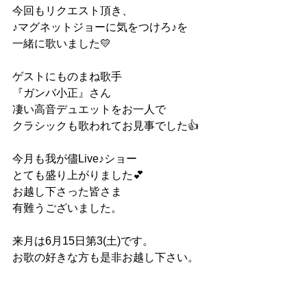
今回もリクエスト頂き、
♪マグネットジョーに気をつけろ♪を
一緒に歌いました💛
ゲストにものまね歌手
『ガンバ小正』さん
凄い高音デュエットをお一人で
クラシックも歌われてお見事でした👍
今月も我が儘Live♪ショー
とても盛り上がりました💕
お越し下さった皆さま
有難うございました。
来月は6月15日第3(土)です。
お歌の好きな方も是非お越し下さい。