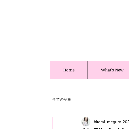
Home
What's New
全ての記事
hitomi_meguro
20