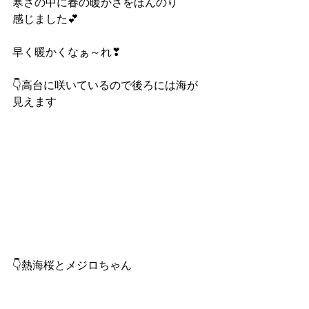
寒さの中に春の暖かさをほんのり
感じました💕
早く暖かくなぁ～れ❣
👇高台に咲いているので後ろには海が
見えます
👇熱海桜とメジロちゃん