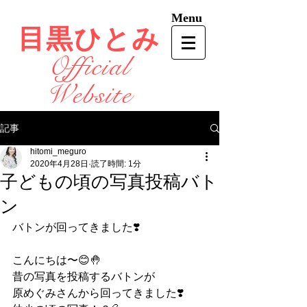
Menu
目黒ひとみ
Official
Website
記事
hitomi_meguro
2020年4月28日
読了時間: 1分
子どもの頃の写真投稿バト
ン
バトンが回ってきました❣️
こんにちは〜😊🤚　
昔の写真を投稿するバトンが
原めぐみさんから回ってきました❣️