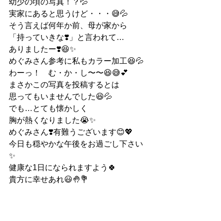
幼少の頃の写真！？💦
実家にあると思うけど・・・😅💦
そう言えば何年か前、母が家から
「持っていきな❣️」と言われて…
ありましたー❣️😆✨
めぐみさん参考に私もカラー加工😆💦
わーっ！　む・か・し〜〜😆😅💕
まさかこの写真を投稿するとは
思ってもいませんでした😆💦
でも…とても懐かしく
胸が熱くなりました😭✨
めぐみさん❣️有難うございます😊💖
今日も穏やかな午後をお過ごし下さい
✨
健康な1日になられますよう🍀
貴方に幸せあれ😃🤚💐