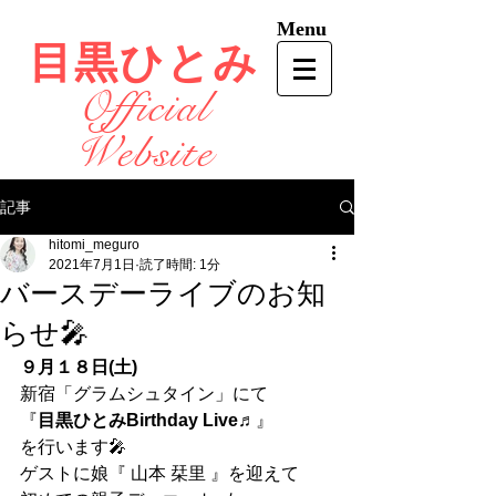
Menu
目黒ひとみ
Official
Website
記事
hitomi_meguro
2021年7月1日
読了時間: 1分
バースデーライブのお知
らせ🎤
９月１８日(土)
新宿「グラムシュタイン」にて
『
目黒ひとみBirthday Live
♬』
を行います🎤
ゲストに娘『 山本 栞里 』を迎えて